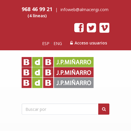
968 46 99 21
|
infoweb@almacenjp.com
(4 líneas)
Acceso usuarios
ESP
ENG