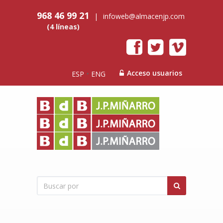
968 46 99 21
|
infoweb@almacenjp.com
(4 líneas)
Acceso usuarios
ESP
ENG