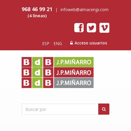
968 46 99 21
|
infoweb@almacenjp.com
(4 líneas)
Acceso usuarios
ESP
ENG