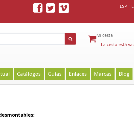
ESP
Mi cesta
La cesta está vac
rtual
Catálogos
Guías
Enlaces
Marcas
Blog
 desmontables: