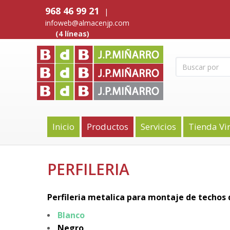
968 46 99 21
|
infoweb@almacenjp.com
(4 líneas)
Inicio
Productos
Servicios
Tienda Vi
PERFILERIA
Perfileria metalica para montaje de techos
Blanco
Negro