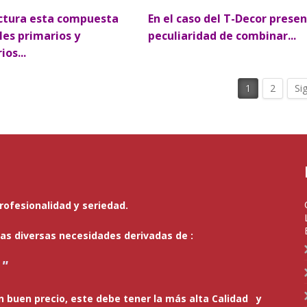
ctura esta compuesta
En el caso del T-Decor presen
iles primarios y
peculiaridad de combinar...
os...
1
2
Si
ofesionalidad y seriedad.
s diversas necesidades derivadas de :
 "
 buen precio, este debe tener la más alta Calidad y