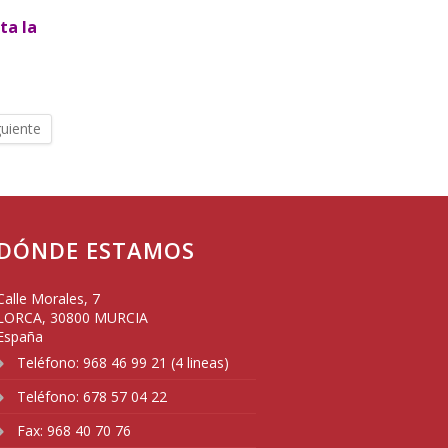
ta la
guiente
DÓNDE ESTAMOS
Calle Morales, 7
LORCA
,
30800
MURCIA
España
Teléfono:
968 46 99 21 (4 lineas)
Teléfono:
678 57 04 22
Fax:
968 40 70 76