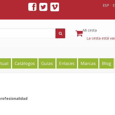
ESP
Mi cesta
La cesta está vac
rtual
Catálogos
Guías
Enlaces
Marcas
Blog
rofesionalidad