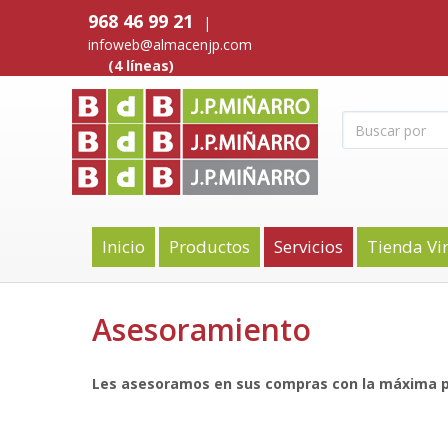
968 46 99 21
|
infoweb@almacenjp.com
(4 líneas)
Inicio
Productos
Servicios
Tienda Vi
Asesoramiento
Les asesoramos en sus compras con la máxima p