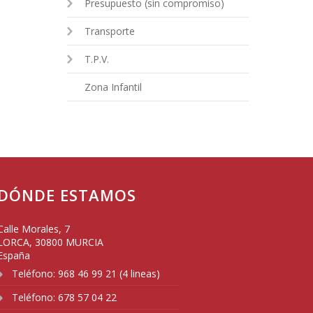
Presupuesto (sin compromiso)
Transporte
T.P.V.
Zona Infantil
DÓNDE ESTAMOS
Calle Morales, 7
LORCA
,
30800
MURCIA
España
Teléfono:
968 46 99 21 (4 lineas)
Teléfono:
678 57 04 22