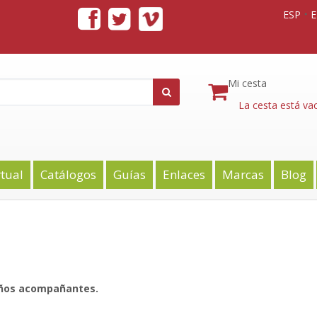
ESP
Mi cesta
La cesta está vac
rtual
Catálogos
Guías
Enlaces
Marcas
Blog
eños acompañantes.