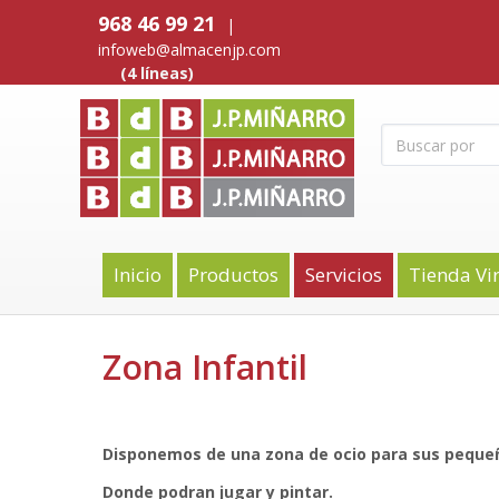
968 46 99 21
|
infoweb@almacenjp.com
(4 líneas)
Inicio
Productos
Servicios
Tienda Vi
Zona Infantil
Disponemos de una zona de ocio para sus pequ
Donde podran jugar y pintar.