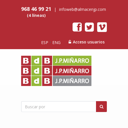
968 46 99 21
|
infoweb@almacenjp.com
(4 líneas)
Acceso usuarios
ESP
ENG