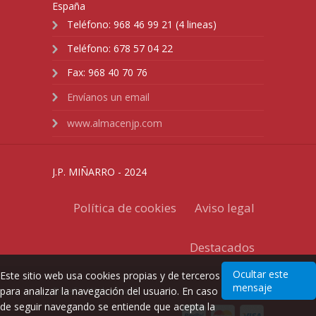
España
Teléfono:
968 46 99 21 (4 lineas)
Teléfono:
678 57 04 22
Fax:
968 40 70 76
Envíanos un email
www.almacenjp.com
J.P. MIÑARRO - 2024
Política de cookies
Aviso legal
Destacados
Ocultar este
Este sitio web usa cookies propias y de terceros
mensaje
para analizar la navegación del usuario. En caso
Diseño Web
nlocal
de seguir navegando se entiende que acepta la