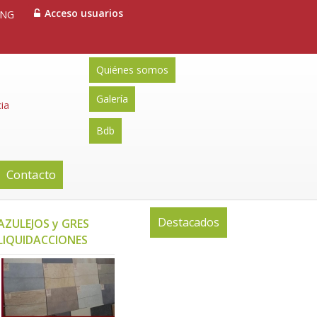
Acceso usuarios
ENG
Quiénes somos
Galería
ia
Bdb
Contacto
Destacados
AZULEJOS y GRES
LIQUIDACCIONES