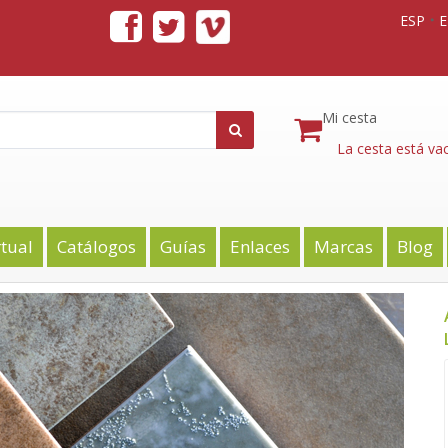
ESP
Mi cesta
La cesta está vac
rtual
Catálogos
Guías
Enlaces
Marcas
Blog