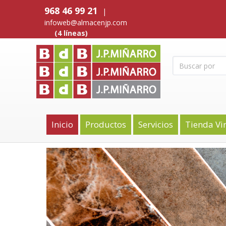
968 46 99 21
|
infoweb@almacenjp.com
(4 líneas)
Inicio
Productos
Servicios
Tienda Vi