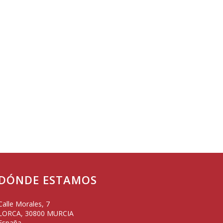
DÓNDE ESTAMOS
Calle Morales, 7
LORCA
,
30800
MURCIA
España